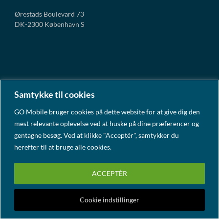
Ørestads Boulevard 73
DK-2300 København S
KONTAKT OS
Samtykke til cookies
+45 7020 0718
GO Mobile bruger cookies på dette website for at give dig den
mest relevante oplevelse ved at huske på dine præferencer og
gentagne besøg. Ved at klikke "Acceptér", samtykker du
info@go-mobile.dk
herefter til at bruge alle cookies.
ACCEPTÈR
Cookie indstillinger