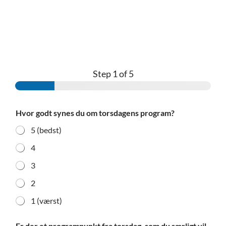
Skip
to
content
Step
1
of 5
d
Hvor godt synes du om torsdagens program?
u
d
5 (bedst)
u
d
4
e
t
3
2
1 (værst)
Er der et programpunkt fra torsdag, som du særligt vil