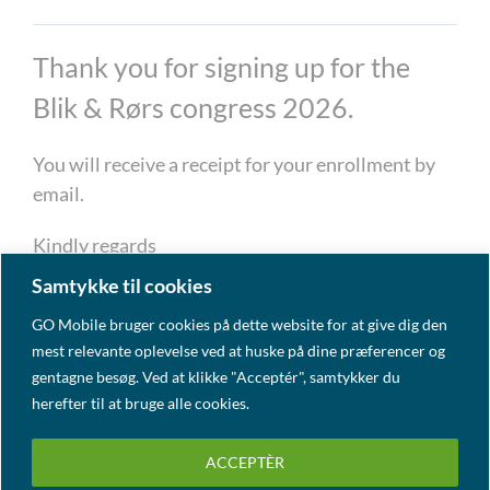
Thank you for signing up for the
Blik & Rørs congress 2026.
You will receive a receipt for your enrollment by
email.
Kindly regards
Blik & Rør
Samtykke til cookies
GO Mobile bruger cookies på dette website for at give dig den
mest relevante oplevelse ved at huske på dine præferencer og
gentagne besøg. Ved at klikke "Acceptér", samtykker du
herefter til at bruge alle cookies.
ACCEPTÈR